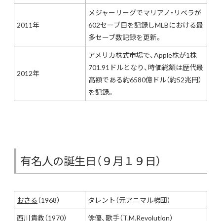
メジャーリーグでマリアノ・リベラが
2011年
602セーブ目を記録しMLBにおける最
多セーブ数記録を更新。
アメリカ株式市場で、Apple株が1株
701.91ドルとなり、時価総額は歴代最
2012年
高額である約6580億ドル（約52兆円）
を記録。
有名人の誕生日（９月１９日）
おさる
（1968）
タレント（元アニマル梯団）
西川貴教
（1970）
俳優、歌手（T.M.Revolution）