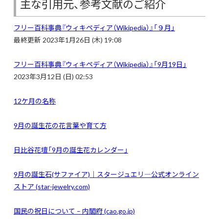
主な引用元、参考文献のご紹介
フリー百科事典『ウィキペディア（Wikipedia）』「
９月」
最終更新 2023年1月26日 (木) 19:08
フリー百科事典『ウィキペディア（Wikipedia）』「9月19日」
2023年3月12日 (日) 02:53
12ケ月の名称
9
月の誕生花の花言葉や育て方
日比谷花壇「9月の誕生花カレンダー」
9
月の誕生石(サファイア)｜スタージュエリ―公式オンライン
ストア (star-jewelry.com)
国民の祝日について – 内閣府 (cao.go.jp)