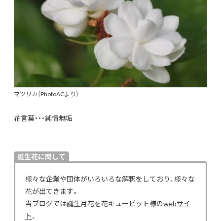
マツリカ（PhotoACより）
花言葉・・・純情無垢
誕生花に関して
様々な企業や団体がいろいろな解釈をしており、様々な
花が出てきます。
当ブログでは誕生月花を花キューピット様の
webサイ
ト
、