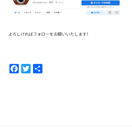
よろしければフォローをお願いいたします！
F
T
共
ac
w
有
e
itt
b
er
o
o
k