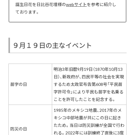
誕生日花を日比谷花壇様の
webサイト
を参考に紹介し
ております。
９月１９日の主なイベント
明治3年旧暦9月19日（1870年10月13
日）、新政府が、四民平等の社会を実現
苗字の日
するため太政官布告第608号「平民苗
字許可令」により平民も苗字を名乗る
ことを許可したことを記念する。
1985年のメキシコ地震、2017年のメ
キシコ中部地震が共にこの日に起き
たため。当日は防災訓練が全国で行わ
防災の日
れる。2022年には訓練終了直後に3度