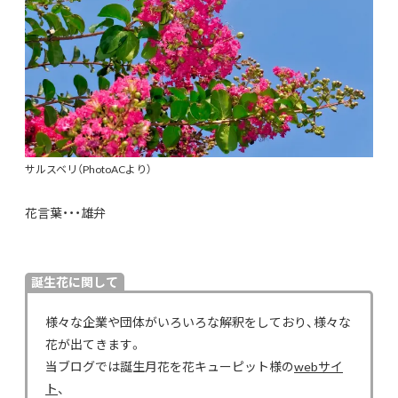
サルスベリ（PhotoACより）
花言葉・・・雄弁
誕生花に関して
様々な企業や団体がいろいろな解釈をしており、様々な
花が出てきます。
当ブログでは誕生月花を花キューピット様の
webサイ
ト
、