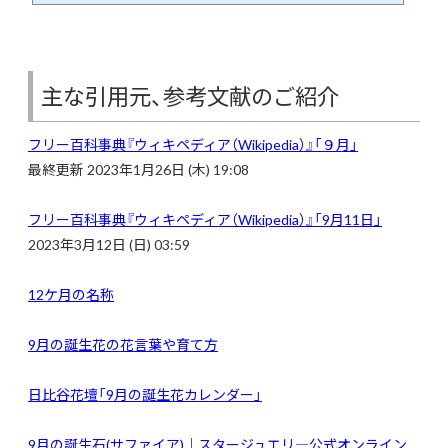
は何が起きた？ 日本や世界では何が起きたのか、有名人は誰が誕生日なの
かなど...
主な引用元、参考文献のご紹介
フリー百科事典『ウィキペディア（Wikipedia）』「
９月」
最終更新 2023年1月26日 (木) 19:08
フリー百科事典『ウィキペディア（Wikipedia）』「9月11日」
2023年3月12日 (日) 03:59
12ケ月の名称
9
月の誕生花の花言葉や育て方
日比谷花壇「9月の誕生花カレンダー」
9
月の誕生石(サファイア)｜スタージュエリ―公式オンライン