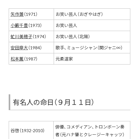
矢作兼
（1971）
お笑い芸人（おぎやはぎ）
小籔千豊
（1973）
お笑い芸人
虻川美穂子
（1974）
お笑い芸人（北陽）
安田章大
（1984）
歌手、ミュージシャン（関ジャニ∞）
松本薫
（1987）
元柔道家
有名人の命日（９月１１日）
俳優、コメディアン、トロンボーン奏
谷啓（1932-2010）
者（元ハナ肇とクレージーキャッツ）