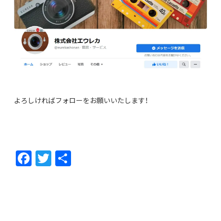
よろしければフォローをお願いいたします！
F
T
共
ac
w
有
e
itt
b
er