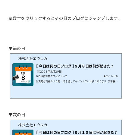
※数字をクリックするとその日のブログにジャンプします。
▼前の日
株式会社エウレカ
【 今日は何の日ブログ 】９月８日は何が起きた？
2023年5月29日
今日は何の日ブログについて ▲エウレカの
代表的な商品カメラ缶 一年を通してイベントごとは多くあります。弊社株式
会社エウレカはギフト商品の専門店です。イベントや季節の花などに絡めて
商品開発を行っています。 この月、この日に何が起こったのか、そんなことを
まとめてみたら面白いのでは、と思いブログにしてみました。 ９月８日には
何が起きた？ 日本や世界では何が起きたのか、有名人は誰が誕生日なのか
など、...
▼次の日
株式会社エウレカ
【 今日は何の日ブログ 】９月１０日は何が起きた？