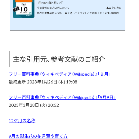
2023年5月29日
今日は何の日ブログについて ▲エウレカの
代表的な商品カメラ缶 一年を通してイベントごとは多くあります。弊社株式
会社エウレカはギフト商品の専門店です。イベントや季節の花などに絡めて
商品開発を行っています。 この月、この日に何が起こったのか、そんなことを
まとめてみたら面白いのでは、と思いブログにしてみました。 ９月１０日に
は何が起きた？ 日本や世界では何が起きたのか、有名人は誰が誕生日なの
かなど...
主な引用元、参考文献のご紹介
フリー百科事典『ウィキペディア（Wikipedia）』「
９月」
最終更新 2023年1月26日 (木) 19:08
フリー百科事典『ウィキペディア（Wikipedia）』「9月9日」
2023年3月28日 (火) 20:52
12ケ月の名称
9
月の誕生花の花言葉や育て方