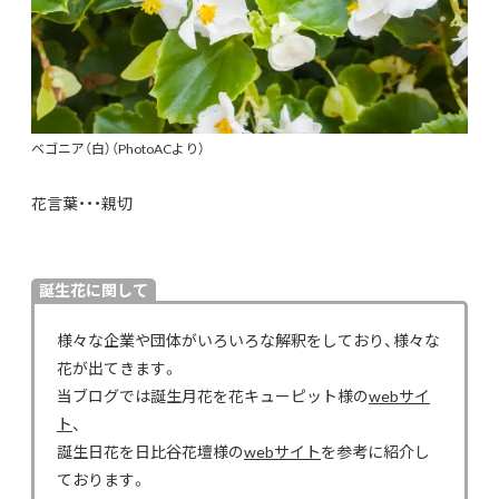
ベゴニア（白）（PhotoACより）
花言葉・・・親切
誕生花に関して
様々な企業や団体がいろいろな解釈をしており、様々な
花が出てきます。
当ブログでは誕生月花を花キューピット様の
webサイ
ト
、
誕生日花を日比谷花壇様の
webサイト
を参考に紹介し
ております。