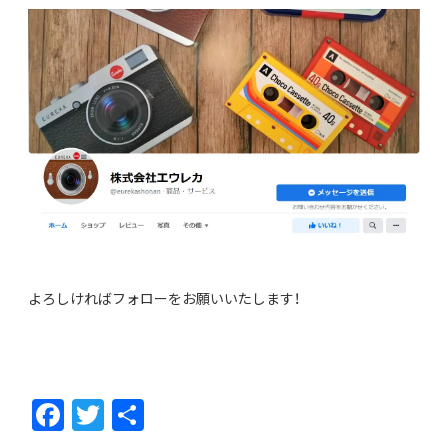
よろしければフォローをお願いいたします！
F
T
共
ac
w
有