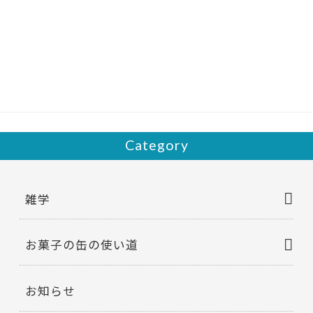
e
itt
b
er
o
o
k
Category
雑学
お菓子の缶の使い道
お知らせ