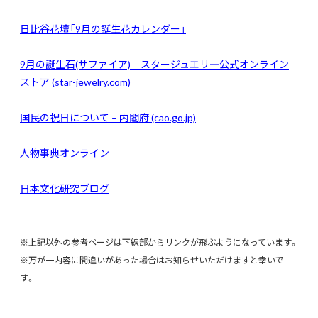
日比谷花壇「9月の誕生花カレンダー」
9
月の誕生石(サファイア)｜スタージュエリ―公式オンライン
ストア (star-jewelry.com)
国民の祝日について – 内閣府 (cao.go.jp)
人物事典オンライン
日本文化研究ブログ
※上記以外の参考ページは下線部からリンクが飛ぶようになっています。
※万が一内容に間違いがあった場合はお知らせいただけますと幸いで
す。