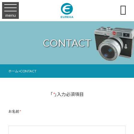

menu
CONTACT
ホーム
>
CONTACT
「
*
」入力必須項目
お名前
*