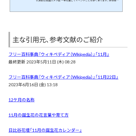
代表的な商品カメラ缶 一年を通してイベントごとは多くあります。弊社株式
会社エウレカはギフト商品の専門店です。イベントや季節の花などに絡めて
商品開発を行っています。 この月、この日に何が起こったのか、そんなことを
まとめてみたら面白いのでは、と思いブログにしてみました。 １１月２３日
には何が起きた？ 日本や世界では何が起きたのか、有名人は誰が誕...
主な引用元、参考文献のご紹介
フリー百科事典『ウィキペディア（Wikipedia）』「
11月」
最終更新 2023年5月11日 (木) 08:28
フリー百科事典『ウィキペディア（Wikipedia）』「11月22日」
2023年6月16日 (金) 13:18
12ケ月の名称
11月の誕生花の花言葉や育て方
日比谷花壇「11月の誕生花カレンダー」