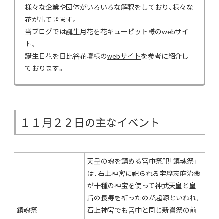
様々な企業や団体がいろいろな解釈をしており、様々な
花が出てきます。
当ブログでは誕生月花を花キューピット様の
webサイ
ト
、
誕生日花を日比谷花壇様の
webサイト
を参考に紹介し
ております。
１１月２２日の主なイベント
天皇の魂を鎮める宮中祭祀「鎮魂祭」
は、石上神宮に祀られる宇摩志麻治命
が十種の神宝を使って神武天皇と皇
后の長寿を祈ったのが起源といわれ、
鎮魂祭
石上神宮でも宮中と同じ新嘗祭の前