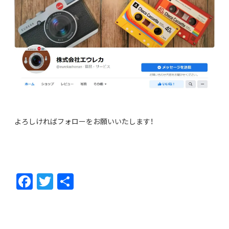
よろしければフォローをお願いいたします！
F
T
共
ac
w
有
e
itt