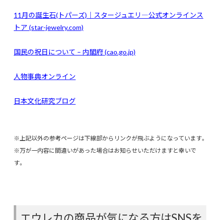
11
月の誕生石(トパーズ)｜スタージュエリ―公式オンラインス
トア (star-jewelry.com)
国民の祝日について – 内閣府 (cao.go.jp)
人物事典オンライン
日本文化研究ブログ
※上記以外の参考ページは下線部からリンクが飛ぶようになっています。
※万が一内容に間違いがあった場合はお知らせいただけますと幸いで
す。
エウレカの商品が気になる方はSNSを