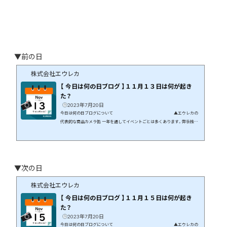
▼前の日
株式会社エウレカ
【 今日は何の日ブログ 】１１月１３日は何が起き
た？
2023年7月20日
今日は何の日ブログについて ▲エウレカの
代表的な商品カメラ缶 一年を通してイベントごとは多くあります。弊社株式
会社エウレカはギフト商品の専門店です。イベントや季節の花などに絡めて
商品開発を行っています。 この月、この日に何が起こったのか、そんなことを
まとめてみたら面白いのでは、と思いブログにしてみました。 １１月１３日
には何が起きた？ 日本や世界では何が起きたのか、有名人は誰が誕...
▼次の日
株式会社エウレカ
【 今日は何の日ブログ 】１１月１５日は何が起き
た？
2023年7月20日
今日は何の日ブログについて ▲エウレカの