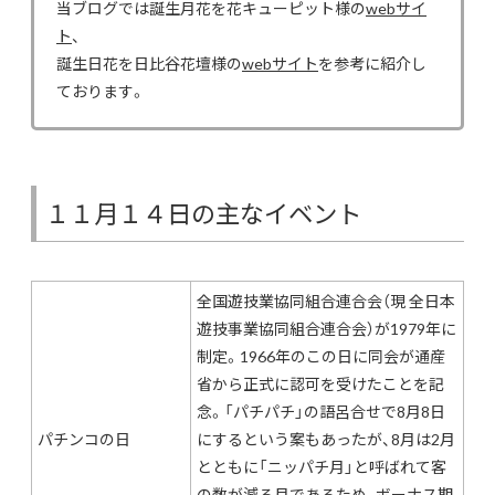
当ブログでは誕生月花を花キューピット様の
webサイ
ト
、
誕生日花を日比谷花壇様の
webサイト
を参考に紹介し
ております。
１１月１４日の主なイベント
全国遊技業協同組合連合会（現 全日本
遊技事業協同組合連合会）が1979年に
制定。1966年のこの日に同会が通産
省から正式に認可を受けたことを記
念。「パチパチ」の語呂合せで8月8日
パチンコの日
にするという案もあったが、8月は2月
とともに「ニッパチ月」と呼ばれて客
の数が減る月であるため、ボーナス期