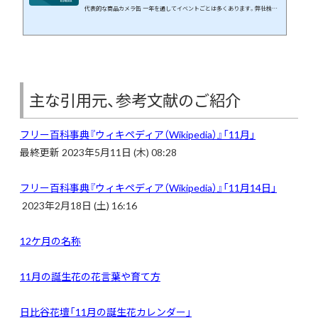
代表的な商品カメラ缶 一年を通してイベントごとは多くあります。弊社株式
会社エウレカはギフト商品の専門店です。イベントや季節の花などに絡めて
商品開発を行っています。 この月、この日に何が起こったのか、そんなことを
まとめてみたら面白いのでは、と思いブログにしてみました。 １１月１５日
には何が起きた？ 日本や世界では何が起きたのか、有名人は誰が誕...
主な引用元、参考文献のご紹介
フリー百科事典『ウィキペディア（Wikipedia）』「
11月」
最終更新 2023年5月11日 (木) 08:28
フリー百科事典『ウィキペディア（Wikipedia）』「11月14日」
2023年2月18日 (土) 16:16
12ケ月の名称
11月の誕生花の花言葉や育て方
日比谷花壇「11月の誕生花カレンダー」