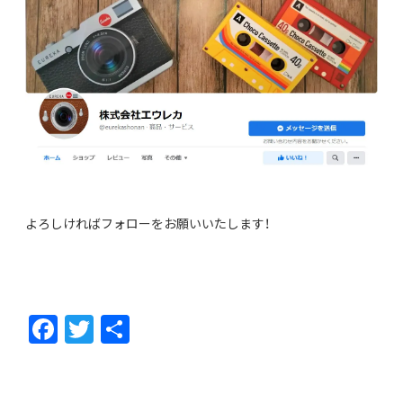
よろしければフォローをお願いいたします！
F
T
共
ac
w
有
e
itt