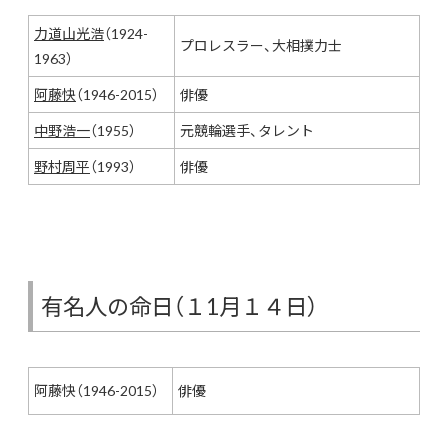
力道山光浩
（1924-
プロレスラー、大相撲力士
1963）
阿藤快
（1946-2015）
俳優
中野浩一
（1955）
元競輪選手、タレント
野村周平
（1993）
俳優
有名人の命日（１1月１４日）
阿藤快（1946-2015）
俳優