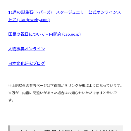
11
月の誕生石(トパーズ)｜スタージュエリ―公式オンラインス
トア (star-jewelry.com)
国民の祝日について – 内閣府 (cao.go.jp)
人物事典オンライン
日本文化研究ブログ
※上記以外の参考ページは下線部からリンクが飛ぶようになっています。
※万が一内容に間違いがあった場合はお知らせいただけますと幸いで
す。