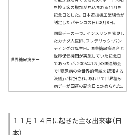
を控え客の増加が見込まれる11月を
記念日とした。日本遊技機工業組合が
制定したパチンコの日は8月8日。
国際デーの一つ。インスリンを発見し
たカナダ人医師、フレデリック・バン
ティングの誕生日。国際糖尿病連合と
世界保健機関が実施していた記念日
世界糖尿病デー
であったが、2006年12月の国連総会
で「糖尿病の全世界的脅威を認知する
決議」が採択され、あわせて世界糖尿
病デーが国連の記念日と定められた。
１１月１４日に起きた主な出来事（日
本）