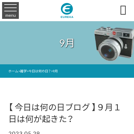

menu
9月
ホーム
>
雑学
>
今日は何の日？
>
9月
【 今日は何の日ブログ 】９月１
日は何が起きた？
2023.05.29