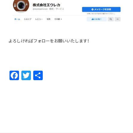
よろしければフォローをお願いいたします！
F
T
共
ac
w
有
e
itt
b
er
o
o
k