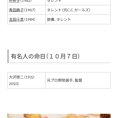
叶恭子
（1962）
タレント
青田典子
（1967）
タレント（元C.C.ガールズ）
生田斗真
（1984）
俳優、タレント
有名人の命日（１０月７日）
大沢啓二（1932-
元プロ野球選手、監督
2010）