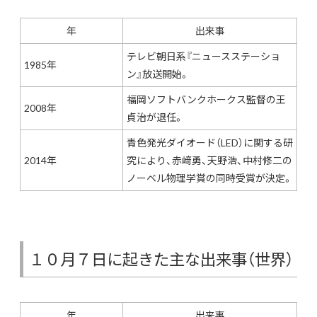
年
出来事
テレビ朝日系『ニュースステーショ
1985年
ン』放送開始。
福岡ソフトバンクホークス監督の王
2008年
貞治が退任。
青色発光ダイオード（LED）に関する研
2014年
究により、赤﨑勇、天野浩、中村修二の
ノーベル物理学賞の同時受賞が決定。
１０月７日に起きた主な出来事（世界）
年
出来事