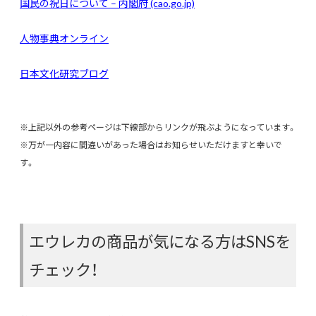
国民の祝日について – 内閣府 (cao.go.jp)
人物事典オンライン
日本文化研究ブログ
※上記以外の参考ページは下線部からリンクが飛ぶようになっています。
※万が一内容に間違いがあった場合はお知らせいただけますと幸いで
す。
エウレカの商品が気になる方はSNSを
チェック！