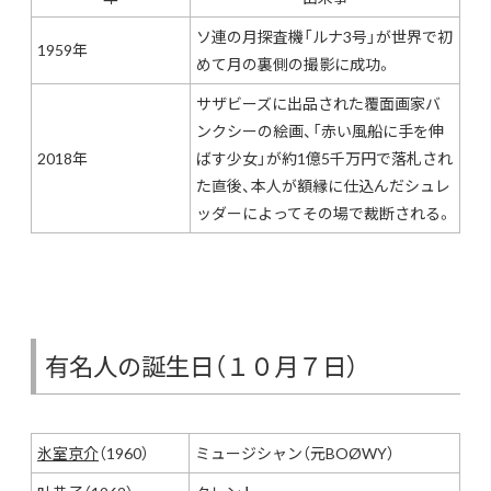
ソ連の月探査機「ルナ3号」が世界で初
1959年
めて月の裏側の撮影に成功。
サザビーズに出品された覆面画家バ
ンクシーの絵画、「赤い風船に手を伸
2018年
ばす少女」が約1億5千万円で落札され
た直後、本人が額縁に仕込んだシュレ
ッダーによってその場で裁断される。
有名人の誕生日（１０月７日）
氷室京介
（1960）
ミュージシャン（元BOØWY）