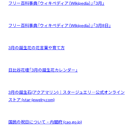
フリー百科事典『ウィキペディア（Wikipedia）』「3月」
フリー百科事典『ウィキペディア（Wikipedia）』「3月8日」
3
月の誕生花の花言葉や育て方
日比谷花壇「3月の誕生花カレンダー」
3
月の誕生石(アクアマリン
)｜スタージュエリ―公式オンライン
ストア (star-jewelry.com)
国民の祝日について – 内閣府 (cao.go.jp)