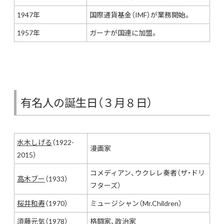
1947年
国際通貨基金（IMF）が業務開始。
1957年
ガーナが国連に加盟。
有名人の誕生日（３月８日）
水木しげる
（1922-
漫画家
2015）
コメディアン、ウクレレ奏者（ザ・ドリ
高木ブー
（1933）
フターズ）
桜井和寿
（1970）
ミュージシャン（Mr.Children）
須藤元気
（1978）
格闘家、政治家