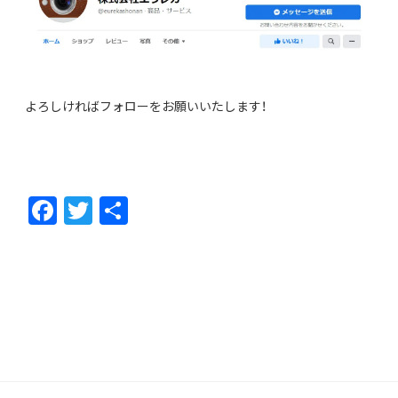
よろしければフォローをお願いいたします！
F
T
共
ac
w
有
e
itt
b
er
o
o
k