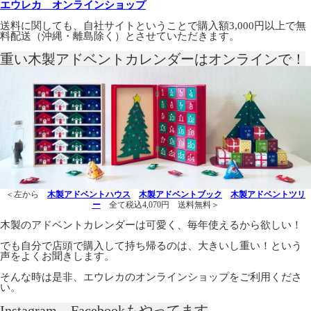
エウレカ オンラインショップ
送料に関しても、自社サイトということで購入額3,000円以上で無
料配送（沖縄・離島除く）とさせていただきます。
重い木製アドベントカレンダーはオンラインで！
＜左から
木製アドベントハウス
木製アドベントブック
木製アドベントツリ
ー
全て税込4,070円 送料無料＞
木製のアドベントカレンダーは可愛く、毎年使えるから欲しい！
でも自分で店頭で購入して持ち帰るのは、大きいし重い！という
声をよくお聞きします。
そんな時は是非、エウレカのオンラインショップをご利用くださ
い。
Instagram、Facebookもやってます