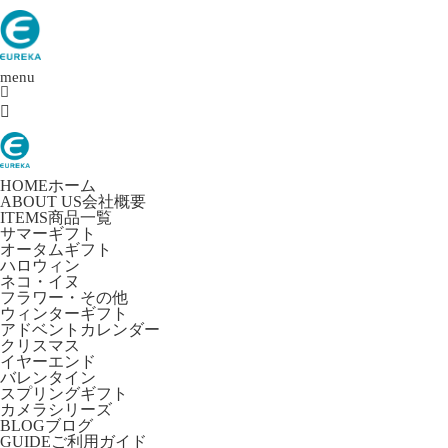
menu

HOME
ホーム
ABOUT US
会社概要
ITEMS
商品一覧
サマーギフト
オータムギフト
ハロウィン
ネコ・イヌ
フラワー・その他
ウィンターギフト
アドベントカレンダー
クリスマス
イヤーエンド
バレンタイン
スプリングギフト
カメラシリーズ
BLOG
ブログ
GUIDE
ご利用ガイド