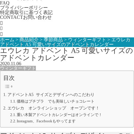
FAQ
プライバシーポリシー
特定商取引に基づく表記
CONTACT
お問い合わせ

ホーム
>
商品紹介
>
季節商品
>
ウィンターギフト
>
エウレカ
アドベント A5 可愛いサイズのアドベントカレンダー
エウレカ アドベント A5 可愛いサイズの
アドベントカレンダー
2020.11.06
ウィンターギフト
目次
アドベントA5 サイズとデザインへのこだわり
価格はプチプラ でも美味しいチョコレート
エウレカ オンラインショップ オープンです！
重い木製アドベントカレンダーはオンラインで！
Instagram、Facebookもやってます