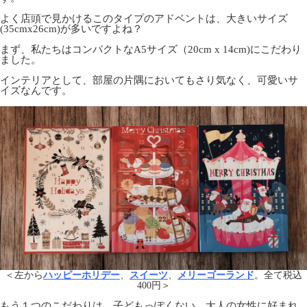
よく店頭で見かけるこのタイプのアドベントは、大きいサイズ
(35cmx26cm)が多いですよね？
まず、私たちはコンパクトなA5サイズ（20cm x 14cm)にこだわり
ました。
インテリアとして、部屋の片隅においてもさり気なく、可愛いサ
イズなんです。
＜左から
ハッピーホリデー
、
スイーツ
、
メリーゴーランド
。全て税込
400円＞
もう１つのこだわりは、子どもっぽくない、大人の女性に好まれ