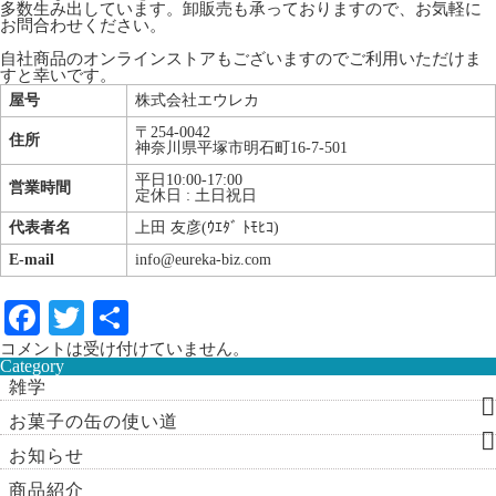
多数生み出しています。卸販売も承っておりますので、お気軽に
お問合わせください。
自社商品のオンラインストアもございますのでご利用いただけま
すと幸いです。
屋号
株式会社エウレカ
〒254-0042
住所
神奈川県平塚市明石町16-7-501
平日10:00-17:00
営業時間
定休日 : 土日祝日
代表者名
上田 友彦(ｳｴﾀﾞ ﾄﾓﾋｺ)
E-mail
info@eureka-biz.com
Fa
T
共
ce
wi
有
コメントは受け付けていません。
Category
bo
tte
雑学
ok
r
お菓子の缶の使い道
お知らせ
商品紹介