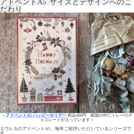
アドベントA5 サイズとデザインへのこ
だわり
＜
アドベントA5 ハッピーホリデー
税込400円 紙箱の中にトレーのチ
ョコレートが入っています＞
エウレカのアドベントA5、毎年ご好評いただいているシリーズで
す。