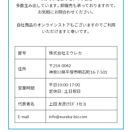
多数生み出しています。卸販売も承っておりますので、
お気軽にお問合わせください。
自社商品のオンラインストアもございますのでご利用
いただけますと幸いです。
屋号
株式会社エウレカ
〒254-0042
住所
神奈川県平塚市明石町16-7-501
平日10:00-17:00
営業時間
定休日 : 土日祝日
代表者名
上田 友彦(ｳｴﾀﾞ ﾄﾓﾋｺ)
E-mail
info@eureka-biz.com