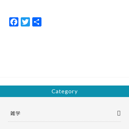
F
T
共
ac
w
有
e
itt
b
er
o
o
k
Category
雑学