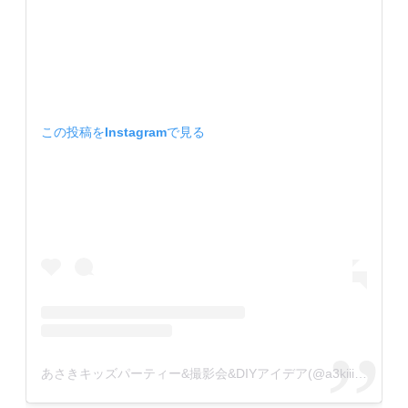
この投稿をInstagramで見る
あさきキッズパーティー&撮影会&DIYアイデア(@a3kiiiiiii)がシェアした投稿