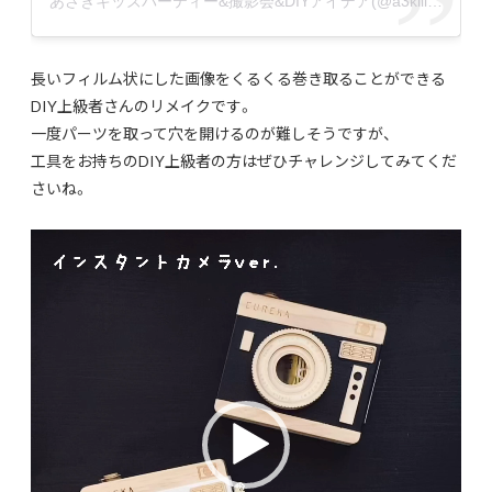
あさきキッズパーティー&撮影会&DIYアイデア(@a3kiiiiiii)がシェアした投稿
長いフィルム状にした画像をくるくる巻き取ることができる
DIY上級者さんのリメイクです。
一度パーツを取って穴を開けるのが難しそうですが、
工具をお持ちのDIY上級者の方はぜひチャレンジしてみてくだ
さいね。
動
画
プ
レ
ー
ヤ
ー