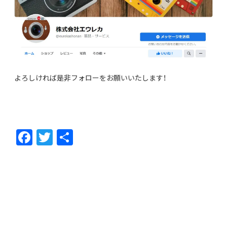
よろしければ是非フォローをお願いいたします！
F
T
共
ac
w
有
e
itt
b
er
o
o