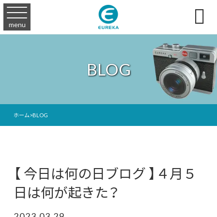

menu
BLOG
ホーム
>
BLOG
【 今日は何の日ブログ 】４月５
日は何が起きた？
2023.03.29