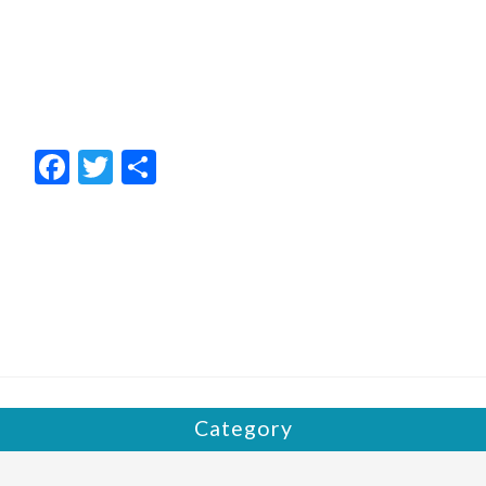
F
T
共
ac
w
有
e
itt
b
er
o
o
k
Category