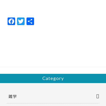
F
T
共
ac
w
有
e
itt
b
er
o
o
k
Category
雑学