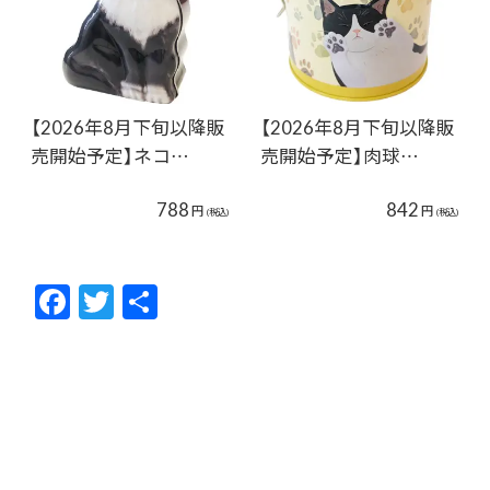
【2026年8月下旬以降販
【2026年8月下旬以降販
売開始予定】ネコ…
売開始予定】肉球…
788
842
円
円
(税込)
(税込)
F
T
共
ac
w
有
e
itt
b
er
o
o