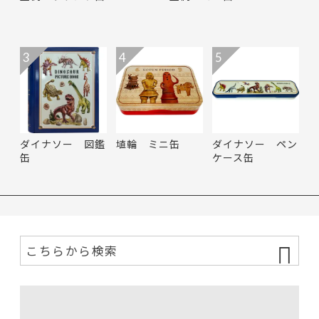
3
4
5
ダイナソー 図鑑
埴輪 ミニ缶
ダイナソー ペン
缶
ケース缶