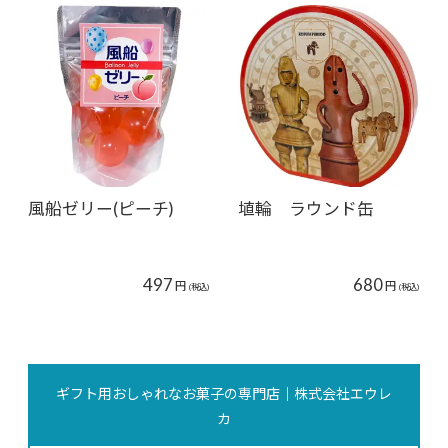
風船ゼリー(ピーチ)
埴輪 ラウンド缶
497
680
円
円
(税込)
(税込)
ギフト用おしゃれなお菓子の専門店｜株式会社エウレ
カ