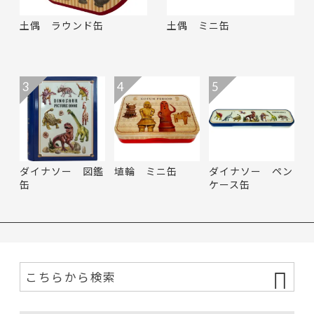
土偶 ラウンド缶
土偶 ミニ缶
3
4
5
ダイナソー 図鑑
埴輪 ミニ缶
ダイナソー ペン
缶
ケース缶