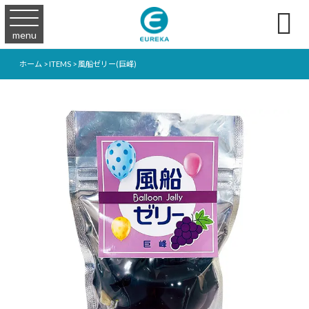

menu
ホーム
>
ITEMS
>
風船ゼリー(巨峰)