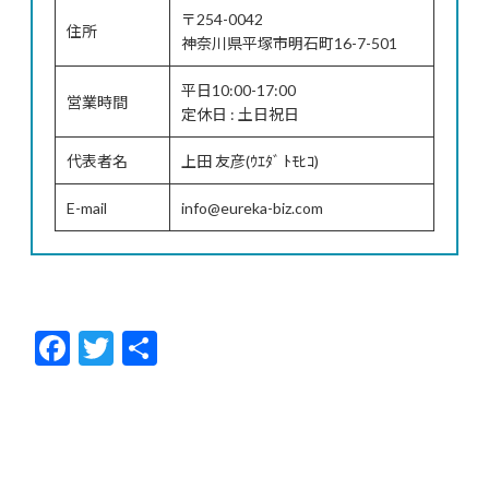
〒254-0042
住所
神奈川県平塚市明石町16-7-501
平日10:00-17:00
営業時間
定休日 : 土日祝日
代表者名
上田 友彦(ｳｴﾀﾞ ﾄﾓﾋｺ)
E-mail
info@eureka-biz.com
F
T
共
ac
w
有
e
itt
b
er
o