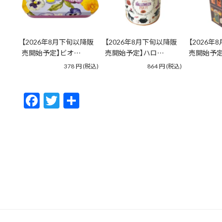
【2026年8月下旬以降販
【2026年8月下旬以降販
【2026年
売開始予定】ビオ…
売開始予定】ハロ…
売開始予定
378
円
(税込)
864
円
(税込)
F
T
共
ac
w
有
e
itt
b
er
o
o
k