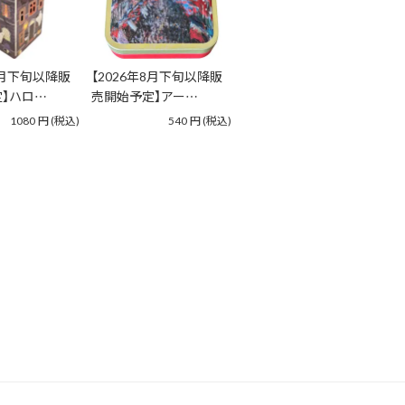
8月下旬以降販
【2026年8月下旬以降販
】ハロ…
売開始予定】アー…
1080
円
(税込)
540
円
(税込)