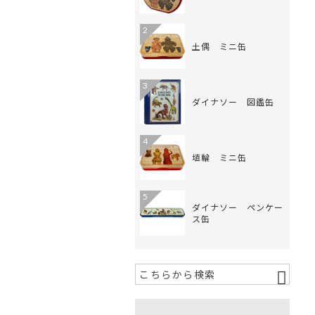
2
土偶 ミニ缶
3
ダイナソー 図鑑缶
4
埴輪 ミニ缶
5
ダイナソー ペンケー
ス缶