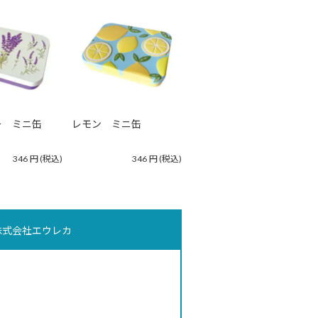
ー ミニ缶
レモン ミニ缶
346
円
(税込)
346
円
(税込)
株式会社エウレカ