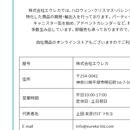
株式会社エウレカでは、ハロウィン・クリスマス・バレ
特化した商品の開発・輸出入を行っております。パーティ
キャニスター缶を始め、アドベントカレンダーなど、
多数生み出しています。卸販売も承っておりますので
自社商品のオンラインストアもございますのでご利
屋号
株式会社エウレカ
〒254-0042
住所
神奈川県平塚市明石町16-7-5
平日10:00-17:00
営業時間
定休日 : 土日祝日
代表者名
上田 友彦(ｳｴﾀﾞ ﾄﾓﾋｺ)
E-mail
info@eureka-biz.com