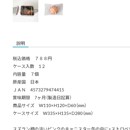
説明
税込価格 ７８８円
ケース入数 1２
内容量 ７個
原産国 日本
ＪＡＮ 4573279474415
賞味期限 7ヶ月（製造日起算）
商品サイズ W110×H120×D60（mm）
ケースサイズ W335×H135×D280（mm）
スズラン柄の淡いピンクのキャニスター缶の中に<ストロベ