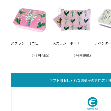
スズラン ミニ缶
スズラン ポーチ
ラベンダ
346
円
(税込)
594
円
(税込)
ギフト用おしゃれなお菓子の専門店｜