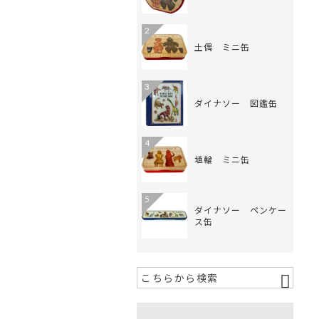
2
土偶 ミニ缶
3
ダイナソー 図鑑缶
4
埴輪 ミニ缶
5
ダイナソー ペンケー
ス缶