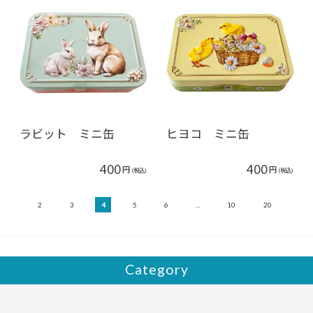
ラビット ミニ缶
ヒヨコ ミニ缶
400
400
円
円
(税込)
(税込)
...
2
3
4
5
6
...
10
20
...
Category