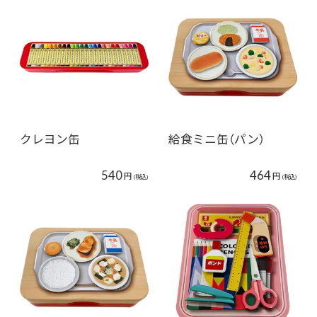
クレヨン缶
給食ミニ缶（パン）
540
464
円
円
(税込)
(税込)