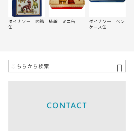
ダイナソー 図鑑
埴輪 ミニ缶
ダイナソー ペン
缶
ケース缶