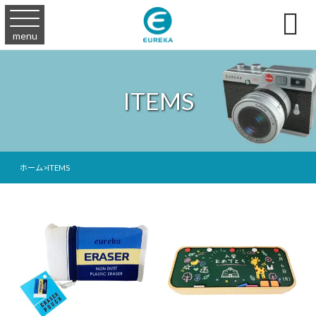

menu
ITEMS
ホーム
>
ITEMS