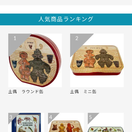
人気商品ランキング
1
2
土偶 ラウンド缶
土偶 ミニ缶
3
4
5