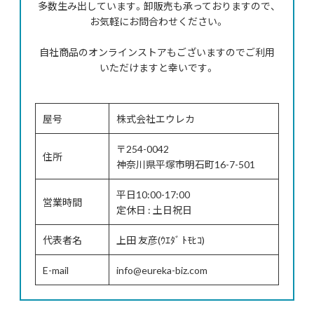
多数生み出しています。卸販売も承っておりますので、
お気軽にお問合わせください。
自社商品のオンラインストアもございますのでご利用
いただけますと幸いです。
屋号
株式会社エウレカ
〒254-0042
住所
神奈川県平塚市明石町16-7-501
平日10:00-17:00
営業時間
定休日 : 土日祝日
代表者名
上田 友彦(ｳｴﾀﾞ ﾄﾓﾋｺ)
E-mail
info@eureka-biz.com