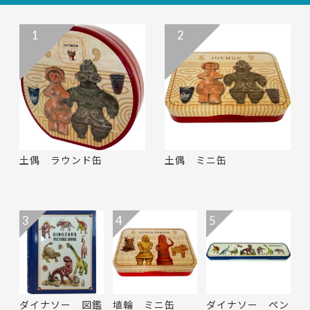
1
2
土偶 ラウンド缶
土偶 ミニ缶
3
4
5
ダイナソー 図鑑
埴輪 ミニ缶
ダイナソー ペン