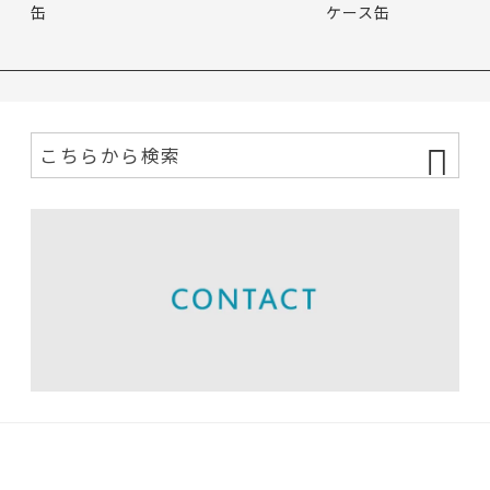
缶
ケース缶