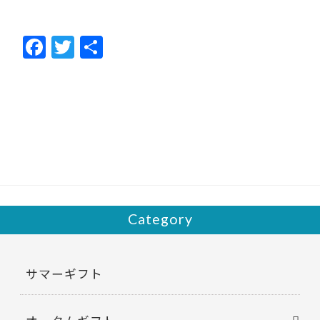
F
T
共
ac
w
有
e
itt
b
er
o
o
k
Category
サマーギフト