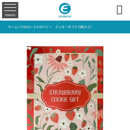

menu
ホーム
>
ITEMS
>
ストロベリー クッキーギフト（5枚入り）